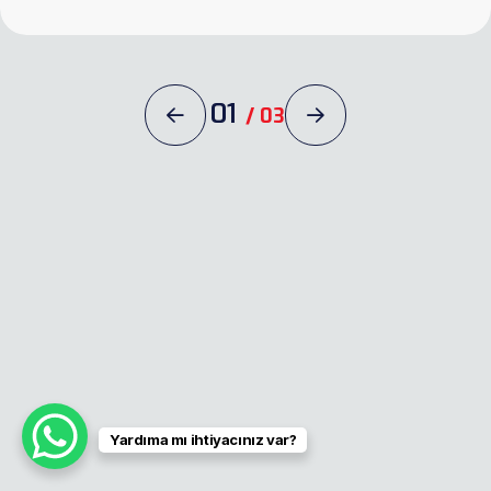
01
/
03
Yardıma mı ihtiyacınız var?